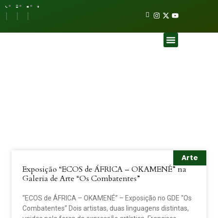
Skip
I
I
X
Y
to
c
n
-
o
content
o
s
t
u
n
t
w
t
Menu
-
a
i
u
f
g
t
b
Eventos & Notícias
a
r
t
e
c
a
e
e
m
r
b
o
o
k
Arte
Exposição “ECOS de ÁFRICA – OKAMENÉ” na
Galeria de Arte “Os Combatentes”
“ECOS de ÁFRICA – OKAMENÉ” – Exposição no GDE “Os
Combatentes” Dois artistas, duas linguagens distintas,