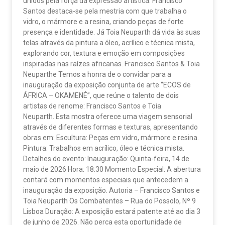
unidos pela força da expressão artística. Francisco
Santos destaca-se pela mestria com que trabalha o
vidro, o mármore e a resina, criando peças de forte
presença e identidade. Já Toia Neuparth dá vida às suas
telas através da pintura a óleo, acrílico e técnica mista,
explorando cor, textura e emoção em composições
inspiradas nas raízes africanas. Francisco Santos & Toia
Neuparthe Temos a honra de o convidar para a
inauguração da exposição conjunta de arte “ECOS de
ÁFRICA – OKAMENÉ”, que reúne o talento de dois
artistas de renome: Francisco Santos e Toia
Neuparth. Esta mostra oferece uma viagem sensorial
através de diferentes formas e texturas, apresentando
obras em: Escultura: Peças em vidro, mármore e resina.
Pintura: Trabalhos em acrílico, óleo e técnica mista.
Detalhes do evento: Inauguração: Quinta-feira, 14 de
maio de 2026 Hora: 18:30 Momento Especial: A abertura
contará com momentos especiais que antecedem a
inauguração da exposição. Autoria – Francisco Santos e
Toia Neuparth Os Combatentes – Rua do Possolo, Nº 9
Lisboa Duração: A exposição estará patente até ao dia 3
de junho de 2026. Não perca esta oportunidade de