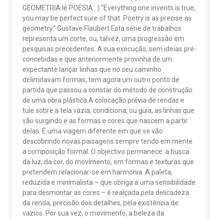
GEOMETRIA lê POESIA…) “Everything one invents is true,
you may be perfect sure of that. Poetry is as precise as
geometry.” Gustave Flaubert Esta série de trabalhos
representa um corte, ou, talvez, uma progressão em
pesquisas precedentes. A sua execução, sem ideias pré-
concebidas e que anteriormente provinha de um
expectante lançar linhas que no seu caminho
delimitavam formas, tem agora um outro ponto de
partida que passou a constar do método de construção
de uma obra plástica.A colocação prévia de rendas e
tule sobre a tela vazia, condiciona, ou guia, as linhas que
vão surgindo e as formas e cores que nascem a partir
delas. É uma viagem diferente em que se vão
descobrindo novas paisagens sempre tendo em mente
a composição formal. O objectivo permanece: a busca
da luz, da cor, do movimento, em formas e texturas que
pretendem relacionar-se em harmonia. A paleta,
reduzida e minimalista – que obriga a uma sensibilidade
para desmontar as cores – é realçada pela delicadeza
da renda, precisão dos detalhes, pela existência de
vazios. Por sua vez, o movimento, a beleza da