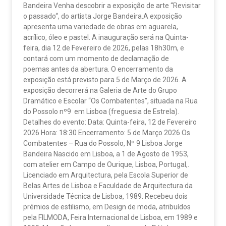
Bandeira Venha descobrir a exposição de arte “Revisitar
o passado“, do artista Jorge Bandeira.A exposição
apresenta uma variedade de obras em aguarela,
acrílico, óleo e pastel. A inauguração será na Quinta-
feira, dia 12 de Fevereiro de 2026, pelas 18h30m, e
contará com um momento de declamação de
poemas antes da abertura. O encerramento da
exposição está previsto para 5 de Março de 2026. A
exposição decorrerá na Galeria de Arte do Grupo
Dramático e Escolar “Os Combatentes”, situada na Rua
do Possolo nº9 em Lisboa (freguesia de Estrela).
Detalhes do evento: Data: Quinta-feira, 12 de Fevereiro
2026 Hora: 18:30 Encerramento: 5 de Março 2026 Os
Combatentes – Rua do Possolo, Nº 9 Lisboa Jorge
Bandeira Nascido em Lisboa, a 1 de Agosto de 1953,
com atelier em Campo de Ourique, Lisboa, Portugal,.
Licenciado em Arquitectura, pela Escola Superior de
Belas Artes de Lisboa e Faculdade de Arquitectura da
Universidade Técnica de Lisboa, 1989. Recebeu dois
prémios de estilismo, em Design de moda, atribuídos
pela FILMODA, Feira Internacional de Lisboa, em 1989 e