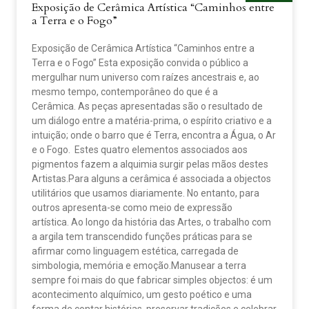
Exposição de Cerâmica Artística “Caminhos entre
a Terra e o Fogo”
Exposição de Cerâmica Artística “Caminhos entre a
Terra e o Fogo” Esta exposição convida o público a
mergulhar num universo com raízes ancestrais e, ao
mesmo tempo, contemporâneo do que é a
Cerâmica. As peças apresentadas são o resultado de
um diálogo entre a matéria-prima, o espírito criativo e a
intuição; onde o barro que é Terra, encontra a Água, o Ar
e o Fogo. Estes quatro elementos associados aos
pigmentos fazem a alquimia surgir pelas mãos destes
Artistas.Para alguns a cerâmica é associada a objectos
utilitários que usamos diariamente. No entanto, para
outros apresenta-se como meio de expressão
artística. Ao longo da história das Artes, o trabalho com
a argila tem transcendido funções práticas para se
afirmar como linguagem estética, carregada de
simbologia, memória e emoção.Manusear a terra
sempre foi mais do que fabricar simples objectos: é um
acontecimento alquímico, um gesto poético e uma
forma de contar histórias, preservar tradições e celebrar